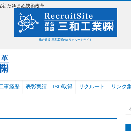
指定 たゆまぬ技術改革
総合建設 三和工業(株) リクルートサイト
工事経歴
表彰実績
ISO取得
リクルート
リンク